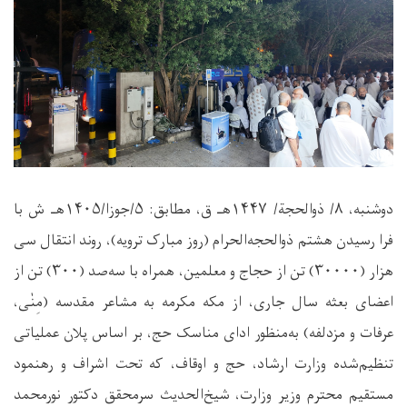
دوشنبه، ۸/ ذوالحجة/ ۱۴۴۷هـ ق، مطابق: ۵/جوزا/۱۴۰۵هـ ش با
فرا رسیدن هشتم ذوالحجه‌الحرام (روز مبارک ترویه)، روند انتقال سی
هزار (۳۰۰۰۰) تن از حجاج و معلمین، همراه با سه‌صد (۳۰۰) تن از
اعضای بعثه سال جاری، از مکه مکرمه به مشاعر مقدسه (مِنٰی،
عرفات و مزدلفه) به‌منظور ادای مناسک حج، بر اساس پلان عملیاتی
تنظیم‌شده وزارت ارشاد، حج و اوقاف، که تحت اشراف و رهنمود
مستقیم محترم وزیر وزارت، شیخ‌الحدیث سرمحقق دکتور نورمحمد