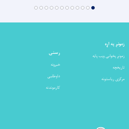
زمونږ په اړه
رسنۍ
زمونږ پخوانۍ ویب پاڼه
خبرونه
تاریخچه
داوطلبی
مرکزی ریاستونه
کارموندنه