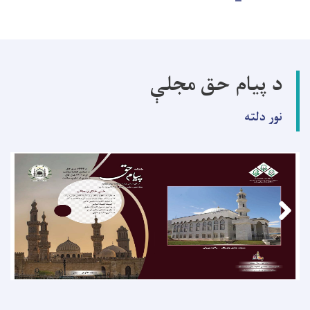
د پیام حق مجلې
نور دلته