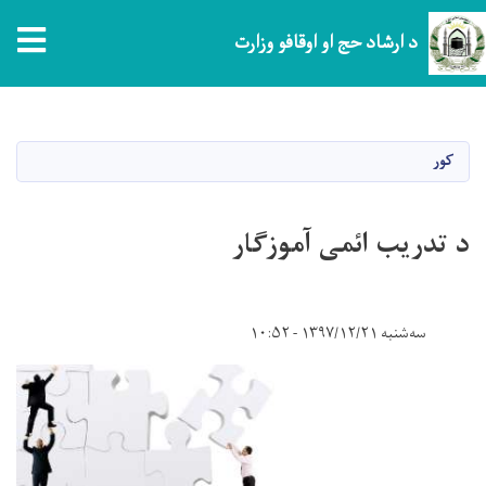
tion
د ارشاد حج او اوقافو وزارت
اصلي
منځپانګه
دانګل
کور
د تدریب ائمی آموزگار
سه‌شنبه ۱۳۹۷/۱۲/۲۱ - ۱۰:۵۲