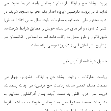
وزارت ارشاد حج و اوقاف از تمام داوطلبان واجد شرایط دعوت می
نماید تا در پروسه داوطلبی (پروژه اعمار یک محراب مسجد شریف در
اداره محترم ملی احصائیه و معلومات بابت سال مالی 1404 هـ ش)
اشتراک نموده و آفر های سر بسته خویش را مطابق شرایط شرطنامه،
طبق قانون و طرزالعمل تدارکات عامه امارت اسلامی افغانستان سر
از تاریخ نشر اعلان الی (21) روز تقویمی ارائه نمایند.
حصول شرطنامه از آدرس ذیل :
ریاست تدارکات ، وزارت ارشاد،حج و اوقاف، (شهرنو، چهاراهی
عصمت مسلم تعمیر سابقه ریاست حج فرضی) در اوقات رسمیات،
ذریعه سی دی، فلش به دست آورده زمان آفرگشایی مطابق به
مندرجات صفحه دستورالعمل به داوطلبان شرطنامه میباشد. آفرها
دیر رسیده و انترنتی قابل پذیرش نمی باشد