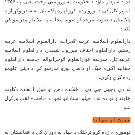
ده د سردار داؤد د حکومت په وروستي وخت یعنی په
۱۳۵۶
لمریز کال کې د نورو زده کړو لپاره پاکستان ته سفر وکړ او د
پاکستان د صوبه سرحد او صوبه پنجاب په بیلابیلو مدرسو کې
لکه :
دارالعلوم اسلامیه عربیه ګجرات، دارالعلوم اسلامیه عربیه
رستم، دارالعلوم احناف میرزو ـ شبقدر، دارالعلوم اسلامیه
عربیه ټل، مدرسه انوارالعلوم ګوجرانواله، جامعه دارالعلوم
حقانیه اکوړه خټک او داسې نورو مدرسو کې د دیني علومو
زده کړې وکړې.
له دې وجهې چې دی د ځلانده ذهن او فوق ا لعاده ذکاوت
خاوند ؤ نو ده ته د خپلو استاذانو لخوا د «ثاقب» لقب ورکړل
شو.
هجرت او جهاد:
نوموړي د زده کړو ترڅنګ د جهاد په دوران کې د افغانستان په