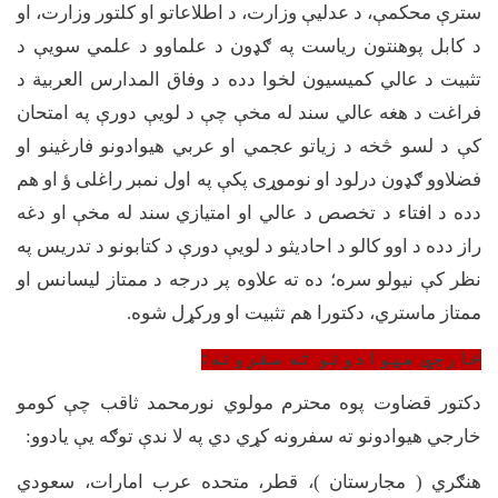
سترې محکمې، د عدلیې وزارت، د اطلاعاتو او کلتور وزارت، او
د کابل پوهنتون ریاست په ګډون د علماوو د علمي سویې د
تثبیت د عالي کمیسیون لخوا دده د وفاق المدارس العربیة د
فراغت د هغه عالي سند له مخې چې د لویې دورې په امتحان
کې د لسو څخه د زیاتو عجمي او عربي هیوادونو فارغینو او
فضلاوو ګډون درلود او نوموړی پکې په اول نمبر راغلی ؤ او هم
دده د افتاء د تخصص د عالي او امتیازي سند له مخې او دغه
راز دده د اوو کالو د احادیثو د لویې دورې د کتابونو د تدریس په
نظر کې نیولو سره؛ ده ته علاوه پر درجه د ممتاز لیسانس او
ممتاز ماستري، دکتورا هم تثبیت او ورکړل شوه.
خارجي هیوادونو ته سفرونه:
دکتور قضاوت پوه محترم مولوي نورمحمد ثاقب چې کومو
خارجي هیوادونو ته سفرونه کړي دي په لا ندې توګه یې یادوو:
هنګري ( مجارستان )، قطر، متحده عرب امارات، سعودي