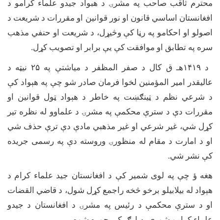
محترم ثاقب صاحب په مشرۍ د هبواد جیدو علماء کرامو د
افغانستان اساسي قانون او نور قوانین او مقررات د شریعت د
اصولو او احکامو په رڼا کې وڅیړل، د شریعت او حنفي مذهب
سره په تطابق او موافقت کې یې برابر او تصویب کړل.
د
۱۴۱۹
هـ ق کال د صفر المظفر د میاشتې په
۲۵
نیټه د
عالیقدر امیر المؤمنین لخوا فرمان صادر شو چې په هېواد کې
د شرعي نظم د ټینګښت په خاطر د هېواد ټول قوانین او
مقررات دې د سترې محکمې په مشرۍ د علماوو له نظره تیر
کړل شي، غیر شرعي او غیر مذهبي مادې دې ترې حذف شي
او د امارت د مقام له منظورۍ وروسته دې په رسمی جریده
کې نشر شي.
هغه ؤ چې په لوی شمیر کې د افغانستان جید علماء کرام د
هېواد له بیلابیلو برخو څخه راجمع کړل شول، د قاضي القضات
او د سترې محکمې د رئیس په مشرۍ د افغانستان د جیدو
علماء کرامو شوری په ارګ کې جوړه شوه
.