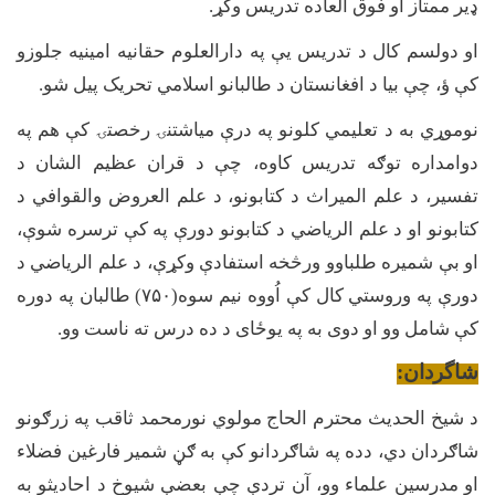
ډیر ممتاز او فوق العاده تدریس وکړ
.
او دولسم کال د تدریس یې په دارالعلوم حقانیه امینیه جلوزو
کې ؤ، چې بیا د افغانستان د طالبانو اسلامي تحریک پیل شو
.
نوموړي به د تعلیمي کلونو په درې میاشتنۍ رخصتۍ کې هم په
دوامداره توګه تدریس کاوه، چې د قران عظیم الشان د
تفسیر، د علم المیراث د کتابونو، د علم العروض والقوافي د
کتابونو او د علم الریاضي د کتابونو دورې په کې ترسره شوې،
او بې شمیره طلباوو ورڅخه استفادې وکړې، د علم الریاضي د
دورې په وروستي کال کې اُووه نیم سوه(
۷۵۰)
طالبان په دوره
کې شامل وو او دوی به په یوځای د ده درس ته ناست وو
.
شاگردان:
د شیخ الحدیث محترم الحاج مولوي نورمحمد ثاقب په زرګونو
شاګردان دي، دده په شاګردانو کې به ګڼ شمیر فارغین فضلاء
او مدرسین علماء وو، آن تردې چې بعضې شیوخ د احادیثو به