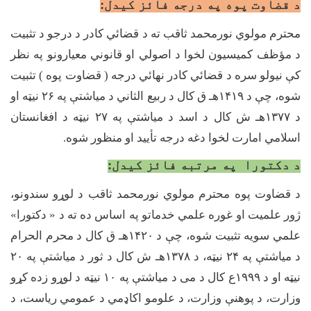
د قضاوت پوه په درجه فائز کیدل:
محترم مولوي نورمحمد ثاقب ته د قضائي کادر د درجو د تثبیت
د مؤظف کمیسیون لخوا د اصولي او قانوني معیارونو په نظر
کې نیولو سره د قضائي کادر نهائي درجه ( قضاوت پوه ) تثبیت
شوه، چې د
۱۴۱۹
هـ ق کال د ربیع الثاني د میاشتې په
۲۶
نیټه او
د
۱۳۷۷
هـ ش کال د اسد د میاشتې په
۲۷
نیټه د افغانستان
اسلامي امارت لخوا دغه درجه تأیید او منظور شوه.
د دکتورا په مرتبه فائز کیدل:
د قضاوت پوه محترم مولوي نورمحمد ثاقب د لوړو سندونو،
ژور علمیت او غوره علمي خدماتو په اساس ده ته د « دکتورا»
علمي سویه تثبیت شوه، چې د
۱۴۲۰
هـ ق کال د محرم الحرام
د میاشتې په
۲۴
نیټه، د
۱۳۷۸
هـ ش کال د ثور د میاشتې په
۲۰
نیټه او د
۱۹۹۹
ع کال د می د میاشتې په
۱۰
نیټه د لوړو زده کړو
وزارت، د پوهنې وزارت، د علومو اکاډمي د عمومي ریاست، د