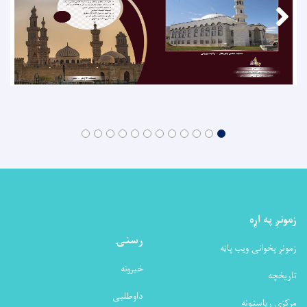
زمونږ په اړه
رسنۍ
زمونږ پخوانۍ ویب پاڼه
خبرونه
تاریخچه
داوطلبی
مرکزی ریاستونه