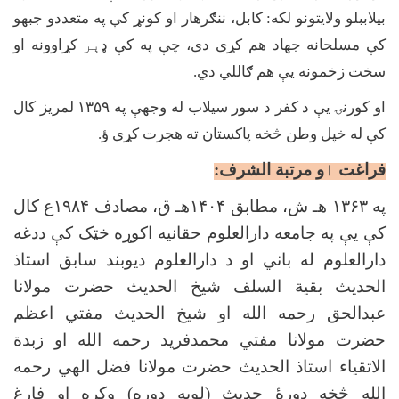
بیلاببلو ولایتونو لکه: کابل، ننګرهار او کونړ کې په متعددو جبهو
کې مسلحانه جهاد هم کړی دی، چې په کې ډ
ېر
کړاوونه او
سخت زخمونه یې هم ګاللي دي.
او کورنۍ یې د کفر د سور سیلاب له وجهې په
۱۳۵۹
لمریز کال
کې له خپل وطن څخه پاکستان ته هجرت کړی ؤ.
فراغت
ا
و مرتبة الشرف:
په
۱۳۶۳
هـ ش، مطابق
۱۴۰۴
هـ ق، مصادف
۱۹۸۴
ع کال
کې یې په جامعه دارالعلوم حقانیه اکوړه خټک کې ددغه
دارالعلوم له باني او د دارالعلوم دیوبند سابق استاذ
الحدیث بقیة السلف شیخ الحدیث حضرت مولانا
عبدالحق رحمه الله او شیخ الحدیث مفتي اعظم
حضرت مولانا مفتي محمدفرید رحمه الله او زبدة
الاتقیاء استاذ الحدیث حضرت مولانا فضل الهي رحمه
الله څخه دورۀ حدیث (لویه دوره) وکړه او فارغ