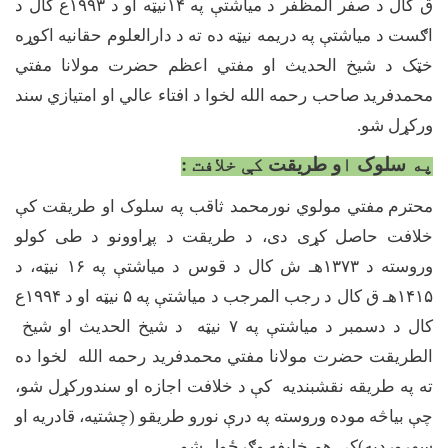
ق کال د صفر المظفر د میاشتې په
۱۴
نیټه او د
۱۹۹۳
ع کال د
اګست د میاشتې په دریمه نیټه ده ته د دارالعلوم حقانیه اکوړه
خټک د شیخ الحدیث او مفتي اعظم حضرت مولانا مفتي
محمدفرید صاحب رحمه الله لخوا د افتاء عالي او امتیازي سند
ورکړل شو.
په
سلوک
ا
و طريقت
کې خلافت
:
محترم
مفتي مولوي نورمحمد ثاقب په سلوک او طریقت کې
خلافت حاصل کړی دی، د طریقت د پړاوونو د طی کولو
وروسته د
۱۳۷۳
هـ ش کال د قوس د میاشتې په
۱۶
نیټه، د
۱۴۱۵
هـ ق کال د رجب المرجب د میاشتې په
۵
نیټه او د
۱۹۹۴
ع
کال د دسمبر د میاشتې په
۷
نیټه د شیخ الحدیث او شیخ
الطریقت حضرت مولانا مفتي محمدفرید رحمه الله لخوا ده
ته په طریقه نقشبندیه کې د خلافت اجازه او سندورکړل شو،
چې بیاڅه موده وروسته په درې نورو طریقو (چشتیه، قادریه او
سهروردیه)کې هم خلیفه وګرځول شو.