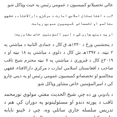
عالي تحصیلاتو کمیسیون د عمومي رئیس په حیث وټاکل شو.
ــ د افغانستان اسلامي امارت د مرکزي دارالافتاء، فقهي
۴
مجالسو او تخصصاتو کميسيون عمومي رياست
او په ديني چارو کې د امير المؤمنين خاص مشاوريت:
د پنجشنبې ورځ د
۱۴۴۰
هـ ق کال د جمادی الثانیة د میاشتې په
۲
نیټه، د
۱۳۹۷
هـ ش کال د دلوې د میاشتې په
۱۸
نیټه او د
۲۰۱۹
ع کال د فبروري د میاشتې په
۷
نیټه محترم شیخ ثاقب
صاحب د افغانستان اسلامي امارت د مرکزي دارالافتاء، فقهي
مجالسو او تخصصاتو کمیسیون عمومي رئیس او په دیني چارو
کې د امیرالمؤمنین خاص مشاور وټاکل شو.
چې شیخ الحدیث مفتي مولوي نورمحمد
د یادونې وړ ده
ثاقب د پورته دندو او مسئولیتونو په دوران کې هم د
تدریس سلسله جاري ساتلې وه، چې د ځینو نایابه