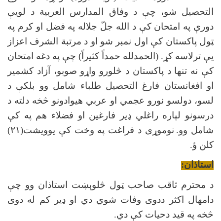
التحصیل شو، چې د وفاق المدارس العربیة د لویې
دورې په امتحان کې د الله جلّ جلاله په فضل او کرم په
ټول پاکستان کې اول نمبر شو او د مرتبة الشرف اعزاز
یې ترلاسه کړ. (الحمدلله حمداً کثیراً) چې په دغه امتحان
کې نه تنها د پاکستان د څلورو واړو صوبو، آزاد کشمیر
او افغانستان فارغ التحصیل طلباء شامل وو بلکې د
لسو، دولسو نورو عجمي او عربي هیوادونو څخه دلته د
درسونو لپاره راغلي ډیر فارغین او فضلاء هم په کې
شامل وو.
نوموړی د فراغت په وخت کې یوویشت(
۲۱)
کلن ؤ.
استاذان:
د محترم ثاقب صاحب ټول څلوېښت استاذان وو چې
دامهال اکثر ددوی وفات شوي دي او ډير کم له دوی
څخه په قید دحیات کې دي.