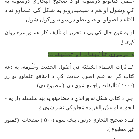
علمي کتابونو درسونه او د صحیح البخاري درسونه په
کې وشول او هم د سیمینارونو په شکل کې علماوو ته د
افتاء د اصولو او ضوابطو درسونه ورکول شول.
او په عین حال کې یې د تحریر او تألیف کار هم ورسره روان
کړی ؤ.
د نوموړي تأليفات او تصنيفات:
۱
ــ تُراث العلماء الحَنفَیّة في اُصُول الحدیث وعُلُومه، په دغه
کتاب کې په علم اصول حدیث کې د احنافو علماوو یو زر
(
۱۰۰۰ )
تألیفات راجمع شوې دي ( مطبوع دی).
چې د کتابي شکل نه وړاندې د مضامینو په بڼه سلسله وار په «
الحق » او « دُرَرالفرید» مُجلو کې نشر شوی ؤ.
۲
ــ د صحیح البُخاري درس، پنځه سوه (
۵۰۰ )
صفحات (کمپوز
غیر مطبوع ).