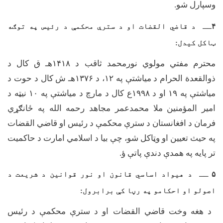
وسپارل شو.
۴
ــ د قاضي القضات او د سترې محکمې د رئيس په توګه
ټاکل کیدل:
محترم مفتي مولوي نورمحمد ثاقب د
۱۴۱۸
هـ ق کال د
ذوالقعدة الحرام د میاشتې په
۱۲
، د
۱۳۷۶
هـ ش کال د حوت د
میاشتې په
۱۹
او د
۱۹۹۸
ع کال د مارچ د میاشتې په
۱۰
نیټه د
امیر المؤمنین ملا محمدعمر مجاهد رحمه الله په ځانګړي
فرمان د افغانستان د سترې محکمې د رئیس او قاضي القضات
په حیث تعیین او وټاکل شو، چې بیا د اسلامي امارت د حاکمیت
تر پایه په همدې دندې پاتې ؤ.
۵
ــ د هیواد اساسي قانون او نور قوانين د شريعت د
اصولو او احکامو په رڼا کې برابرول:
د هغه وخت قاضي القضات او د سترې محکمې د رئیس