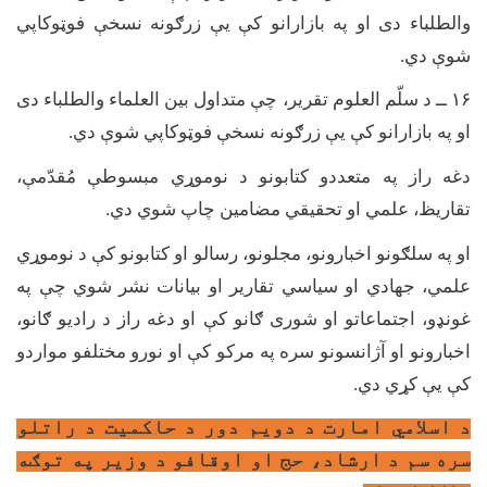
والطلباء دی او په بازارانو کې یې زرګونه نسخې فوټوکاپي
شوې دي.
۱۶
ــ د سلّم العلوم تقریر، چې متداول بین العلماء والطلباء دی
او په بازارانو کې یې زرګونه نسخې فوټوکاپي شوې دي.
دغه راز په متعددو کتابونو د نوموړي مبسوطې مُقدّمې،
تقاریظ، علمي او تحقیقي مضامین چاپ شوي دي.
او په سلګونو اخبارونو، مجلونو، رسالو او کتابونو کې د نوموړي
علمي، جهادي او سیاسي تقاریر او بیانات نشر
شوي چې په
غونډو، اجتماعاتو او شوری ګانو کې او دغه راز د رادیو ګانو،
اخبارونو او آژانسونو سره په مرکو کې او نورو مختلفو مواردو
کې یې کړي دي.
د اسلامي امارت د دويم دور د حاکميت د راتلو
سره سم د ارشاد، حج او اوقافو د وزير په توګه