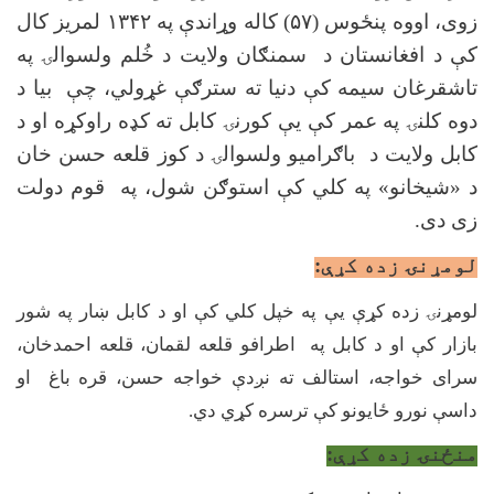
زوی، اووه پنځوس (
۵۷)
کاله وړاندې په
۱۳۴۲
لمریز کال
کې د افغانستان د سمنګان ولایت د خُلم ولسوالۍ په
تاشقرغان سیمه کې دنیا ته سترګې غړولي، چې بیا د
دوه کلنۍ په عمر کې یې کورنۍ کابل ته کډه راوکړه او د
کابل ولایت د باګرامیو ولسوالۍ د کوز قلعه حسن خان
د «شیخانو» په کلي کې استوګن شول، په قوم دولت
زی دی.
لومړنۍ زده کړې:
لومړنۍ زده کړې یې په خپل کلي کې او د کابل ښار په شور
بازار کې او د کابل په اطرافو قلعه لقمان، قلعه احمدخان،
سرای خواجه، استالف ته نږدې خواجه حسن، قره باغ او
داسې نورو ځایونو کې ترسره کړي دي.
منځنۍ زده کړې: