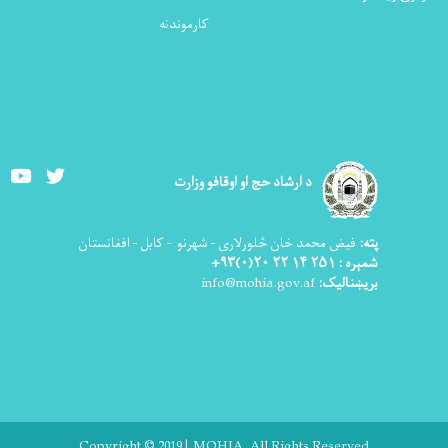
کارموندنه
Youtube
Twitter
د ارشاد حج او اوقافو وزارت
پته:
فیض محمد خان څلورلاری - شهرنو - کابل - افغانستان
شمېره : ۲۵۱ ۱۴ ۲۲ ۲۰(۰)۹۳+
بریښنالیک:
info@mohia.gov.af
Copyright © 2019 | MOHIA. All Rights Reserved