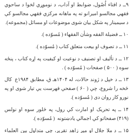
۹
ــ د افتاء اُصُول، ضوابط او آداب، د نوموړي لخوا د ساحوي
فقهي مجالسو امیرانو ته په ماهانه مرکزي فقهي مجالسو کې
د سیمینار په شکل بیان شوی موضوعات او مسائل (مجموعه).
۱۰
ــ فضیلة الفقه وشأن الفقهاء ( مُسوّده ).
۱۱
ــ د تصوف او بیعت متعلق کتاب ( مُسوّده ).
۱۲
ــ د تألیف او تصنیف د نوعیت او کیفیت په اړه کتاب ، پنځه
سوه (
۵۰۰ )
صفحات ( مُسوّده ) .
۱۳
ــ د خپل د ژوند حالات، له
۱۴۰۴
هـ ق، مطابق
۱۹۸۴
ع کال
څخه را شروع، چې (
۶۰ )
صفحې فهرست یې تیار شوی او په
نورو کار روان دی ( مُسوّده ).
۱۴
ــ په تحریک او امارت کې رول، په څلور سوه او نولس
(
۴۱۹)
صفحاتو کې اجمالي یادښتونه ( مُسوّده ).
۱۵
ــ د ملا جلال او میر زاهد تقریر، چې متداول بین العلماء