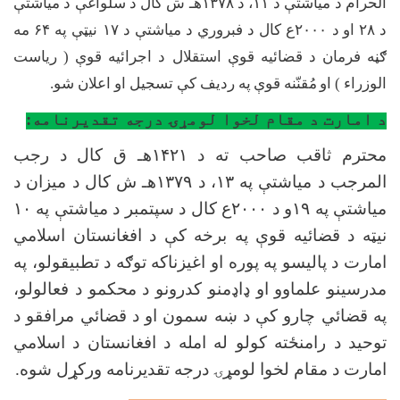
الحرام د میاشتې د
۱۱
، د
۱۳۷۸
هـ ش کال
د سلواغې د میاشتې
د
۲۸
او
د
۲۰۰۰
ع کال د فبروري د میاشتې د
۱۷
نیټې په
۶۴
مه
ګڼه فرمان د قضائیه قوې استقلال د اجرائیه قوې ( ریاست
الوزراء ) او
مُقنّنه قوې
په ردیف کې تسجیل او اعلان شو.
د امارت د مقام لخوا لومړۍ درجه تقديرنامه:
محترم ثاقب صاحب ته د
۱۴۲۱
هـ ق کال د رجب
المرجب د میاشتې په
۱۳
، د
۱۳۷۹
هـ ش کال د میزان د
میاشتې په
۱۹
و د
۲۰۰۰
ع کال د سپتمبر د میاشتې په
۱۰
نیټه د قضائیه قوې په برخه کې د افغانستان اسلامي
امارت د پالیسو په پوره او اغیزناکه توګه د تطبیقولو، په
مدرسینو علماوو او ډاډمنو کدرونو د محکمو د فعالولو،
په قضائي چارو کې د ښه سمون او د قضائي مرافقو د
توحید د رامنځته کولو له امله د افغانستان د اسلامي
امارت د مقام لخوا لومړۍ درجه تقدیرنامه ورکړل شوه.