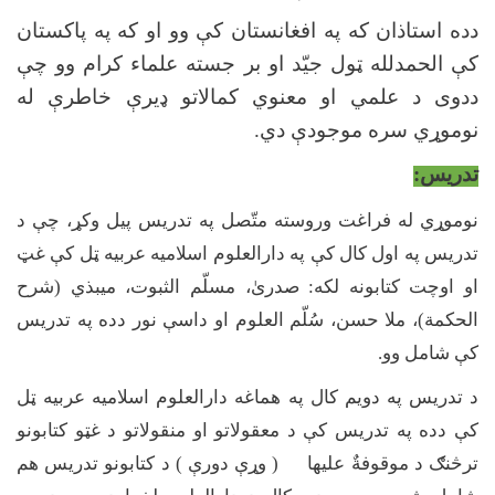
دده استاذان که په افغانستان کې وو او که په پاکستان
کې الحمدلله ټول جیّد او بر جسته علماء کرام وو چې
ددوی د علمي او معنوي کمالاتو ډیرې خاطرې له
نوموړي سره موجودې دي.
تدریس:
نوموړي له فراغت وروسته متّصل په تدریس پيل وکړ، چې د
تدریس په اول کال کې په دارالعلوم اسلامیه عربیه ټل کې غټ
او اوچت کتابونه لکه: صدریٰ، مسلّم الثبوت، میبذي (شرح
الحکمة)، ملا حسن، سُلّم العلوم او داسې نور دده په تدریس
کې شامل وو
.
د تدریس په دویم کال په هماغه دارالعلوم اسلامیه عربیه ټل
کې دده په تدریس کې د معقولاتو او منقولاتو د غټو کتابونو
ترڅنګ د موقوفةٌ علیها ( وړې دورې ) د کتابونو تدریس هم