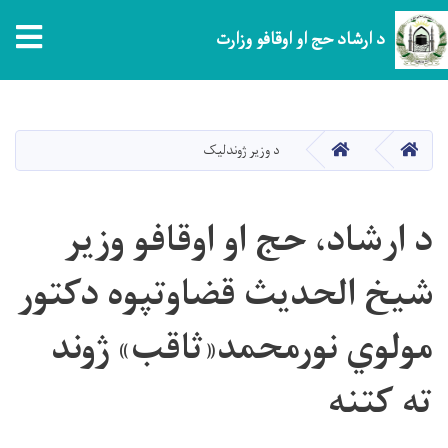
tion
د ارشاد حج او اوقافو وزارت
اصلي
منځپانګه
دانګل
کور
کور
د وزیر ژوندلیک
د ارشاد، حج او اوقافو وزیر
شيخ الحديث قضاوتپوه دکتور
مولوي نورمحمد«ثاقب» ژوند
ته کتنه