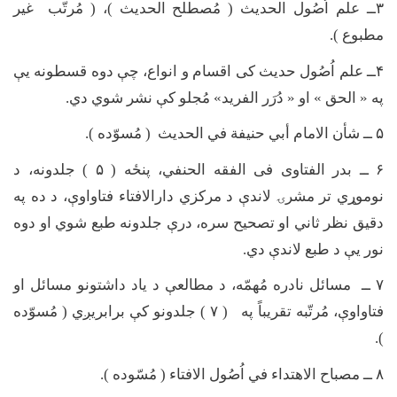
۳
ــ علم اُصُول الحدیث ( مُصطلح الحدیث )، ( مُرتّب غیر
مطبوع ).
۴
ــ علم اُصُول حدیث کی اقسام و انواع، چې دوه قسطونه یې
په « الحق » او « دُرَر الفرید» مُجلو کې نشر شوي دي.
۵
ــ شأن الامام أبي حنیفة في الحدیث ( مُسوّده ).
۶
ــ بدر الفتاوی فی الفقه الحنفي، پنځه (
۵ )
جلدونه، د
نوموړي تر مشرۍ لاندې د مرکزي دارالافتاء فتاواوې، د ده په
دقیق نظر ثاني او تصحیح سره، درې جلدونه طبع شوي او دوه
نور یې د طبع لاندې دي.
۷
ــ مسائل نادره مُهمّه، د مطالعې د یاد داشتونو مسائل او
فتاواوې، مُرتّبه تقریباً په (
۷ )
جلدونو کې برابریږي ( مُسوّده
).
۸
ــ مصباح الاهتداء في اُصُول الافتاء ( مُسّوده ).