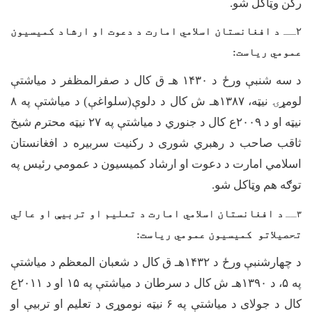
رکن وټاکل شو.
۲
ــ
د افغانستان اسلامي امارت د دعوت او ارشاد کميسيون
عمومي رياست:
د سه شنبې ورځ د
۱۴۳۰
هـ ق کال د صفرالمظفر د میاشتې
لومړۍ نیټه،
۱۳۸۷
هـ ش کال د دلوې(سلواغې) د میاشتې په
۸
نیټه او د
۲۰۰۹
ع کال د جنوري د میاشتې په
۲۷
نیټه محترم شیخ
ثاقب صاحب د رهبري شوری د رکنیت سربیره د افغانستان
اسلامي امارت د دعوت او ارشاد کمیسیون د عمومي رئیس په
توګه هم وټاکل شو.
د افغانستان اسلامي امارت د تعليم او تربيې او عالي
۳
ــ
تحصيلاتو کميسيون عمومي رياست:
د چهارشنبې ورځ د
۱۴۳۲
هـ ق کال د شعبان المعظم د میاشتې
په
۵
، د
۱۳۹۰
هـ ش کال د سرطان د میاشتې په
۱۵
او د
۲۰۱۱
ع
کال د جولای د میاشتې په
۶
نیټه نوموړی د تعلیم او تربیې او