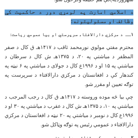
د اسلامي امارت په لومړي دور د حاکميت کې
وظائف او مسئوليتونه:
۱
ــ
د مرکزي دارالافتاء سرپرستي او بيا عمومي رياست
:
محترم مفتي مولوي نورمحمد ثاقب د
۱۴۱۷
هـ ق کال د صفر
المظفر د میاشتې په
۲۰
، د
۱۳۷۵
هـ ش کال د سرطان د
میاشتې په
۱۵
او د
۱۹۹۶
ع کال د جولای د میاشتې په
۶
نیټه په
کندهار کې د افغانستان د مرکزي دارالافتاء د سرپرست په
توګه تعیین او مقرر شو.
چې بیا څه موده وروسته د
۱۴۱۷
هـ ق کال د رجب المرجب د
میاشتې په
۱۰
، د
۱۳۷۵
هـ ش کال د عقرب د میاشتې په
۳۰
او د
۱۹۹۶
ع کال د نومبر د میاشتې په
۲۰
نیټه د افغانستان د مرکزي
دارالافتاء د عمومي رئیس په توګه وټاکل شو.
۲
ــ د سترې محکمې قضائي معاونيت: