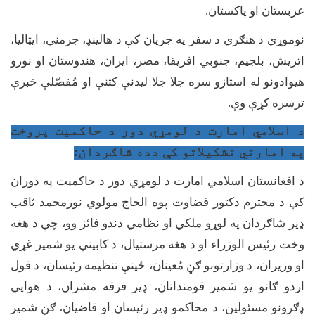
عربستان او پاکستان.
نوموړي د هنګري د سفر په جریان کې د هالینډ، جرمني، ایټالیا،
اتریش، بلجیم، جنوبي افریقا، مصر، ایران، هندوستان او نورو
هیوادونو له استازو سره جلا جلا لیدنې کتنې او مُفصّلې خبرې
ترسره کړې وې.
د اسلامي امارت د لومړي دور د حاکميت پروخت
په امارتي تشکيلاتو کې دده شاګردان:
د افغانستان اسلامي امارت د لومړي دور د حاکمیت په دوران
کې د محترم دکتور قضاوت پوه الحاج مولوي نورمحمد ثاقب
ډیر شاګردان په لوړو ملکي او نظامي دندو فائز وو، چې د هغه
وخت رئیس الوزراء او د هغه مرستیال، د کابینې یو شمیر غړي
او وزیران، د وزارتونو ګڼ مُعینان، ځینې تنظیمه رئیسان، د قول
اردو ګانو یو شمیر قومندانان، ډیر فرقه مشران، د هوايي
ډګرونو مسئولین، د محاکمو ډیر رئیسان او قاضیان، ګڼ شمیر