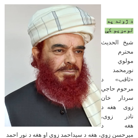
د ژوند په
لومړيو کې
شیخ الحدیث
محترم
مولوي
نورمحمد
«ثاقب» د
مرحوم حاجي
سردار خان
زوی هغه د
نادر زوی،
هغه د
میرحسن زوی، هغه د سیداحمد زوی او هغه د نور احمد