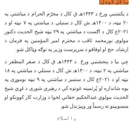
ټاکل کېدل:
د یکشنبې ورځ د
۱۴۴۳
هـ ق کال د محرّم الحرام د میاشتې په
۲۰
نیټه، د
۱۴۰۰
هـ ش کال د سنبلې د میاشتې په
۷
نیټه او د
۲۰۲۱
ع کال د اګست د میاشتې په
۲۹
نیټه شیخ الحدیث دکتور
مولوي نورمحمد ثاقب د محترم امیر المؤمنین په فرمان د
ارشاد، حج او اوقافو د سرپرست وزیر په توګه وټاکل شو.
چې بیا د پنجشنبې ورځ د
۱۴۴۳
هـ ق کال د صفر المظفر د
میاشتې په
۲
نیټه، د
۱۴۰۰
هـ ش کال د سنبلې د میاشتې په
۱۸
نیټه او د
۲۰۲۱
ع کال د ستمبر د میاشتې په
۹
نیټه نوموړی په
یوه شانداره او پُرتمینه غونډه کې د رهبري شوری د غړي شیخ
الحدیث مولوي عبدالحکیم حقاني لخوا د وزارت کار کوونکو او
منسوبینو ته رسماً ور وپيژندل شو.
والسلام