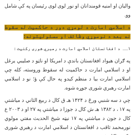
والیان او امنیه قومندانان او نور لوی لوی رئیسان په کې شامل
وو.
د اسلامي امارت د لومړي دور د حاکميت له سقوط
نه بعد د نوموړي وظائف او مسئوليتونه:
۱
ــ
د افغانستان اسلامي امارت د رهبري شوری رکنيت :
په ګران هیواد افغانستان باندې د امریکا او ناټو د صلیبي یرغل
او د اسلامي امارت د حاکمیت له سقوط وروسته، کله چې
اسلامي امارت بیا د منظم کیدو په حال کې ؤ؛ نو د اسلامي
امارت رهبري شوری جوړه شوه.
چې د سه شنبې ورځ د ۱۴۲۴ هـ ق کال د ربیع الثاني د میاشتې
په ۱۷ ، د ۱۳۸۲ هـ ش کال د جوزا د میاشتې په ۲۷ او د ۲۰۰۳ ع
کال د جون د میاشتې په ۱۷ نیټه شیخ الحدیث مفتي مولوي
نورمحمد ثاقب د افغانستان د اسلامي امارت د رهبري شوری