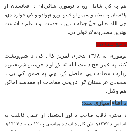
هم په کې شامل وو، د نوموړي شاګردان د افغانستان او
پاکستان په بیلابیلو سیمو او ځینو نورو هېوادونو کې خواره دي،
چې الله تعالی جلّ جلاله د دین د خدمت او د علم د اشاعت
بهترین مصدرونه ګرځولي دي.
د
حج
سعادت
:
نوموړی په
۱۳۶۸
هجري لمریز کال کې د شپږویشت
کلنۍ په عمر حج د بیت الله ته لاړ او د حرمینو شریفینو د
زیارت سعادت یې حاصل کړ، چې په ضمن کې یې د
سعودي عربستان ګڼ تاریخي مقامات او مقدسه اماکن
هم وکتل.
د
افتاء
امتیازی سند:
د محترم ثاقب صاحب د لوړ استعداد او علمي قابلیت په
اساس د
۱۳۷۲
هـ ش کال د اسد د میاشتې په
۱۲
نیټه، د
۱۴۱۴
هـ