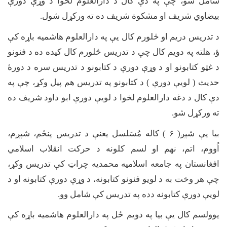
شامل شو، چې په دې کال د دارالعلوم لخوا د وړې دورې
بیضاوي شریف او مشکوة شریف ده ته ورکړل شول.
د تدریس دریم او څلورم کال یې په دارالعلوم هاشمیه باړه کې
ؤ، هلته په دویم کال چې د تدریس څلورم کال کیده ده د فنونو
د غټو کتابونو او د وړې دورې د کتابونو د تدریس سره د دورۀ
حدیث ( لویې دورې ) د کتابونو په تدریس هم پيل وکړ، چې په
دې کال د دغه دارالعلوم لخوا د لویې دورې ابو داود شریف ده
ته ورکړل شو.
بیا یې شپږ(
۶ )
کاله مُسَلسل یعنې د تدریس پنځم، شپږم،
اُووم، اتم، نهم او لسم کلونه د حرکت انقلاب اسلامي
افغانستان په جامعه اسلامیه محمدیه چراټ کې تدریس وکړ،
چې هر وخت به د لویو فنونو کتابونه، د وړې دورې کتابونه او د
لویې دورې کتابونه دده په تدریس کې شامل وو
.
یوولسم کال یې بیا په دویم ځل په دارالعلوم هاشمیه باړه کې