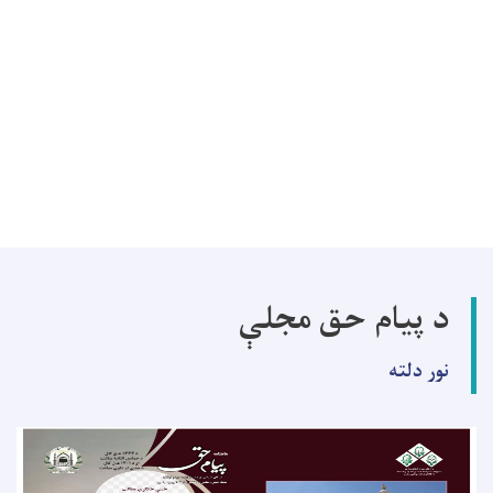
د پیام حق مجلې
نور دلته