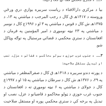
بیا د مرکزي دارالافتاء د ریاست سربیره یوازې درې ورځې
وروسته د
۱۴۱۷
هـ ق کال د رجب المرجب د میاشتې په
۱۳
، د
۱۳۷۵
هـ ش کال د قوس د میاشتې په
۳
او د
۱۹۹۶
ع کال د نومبر
د میاشتې په
۲۳
نیټه نوموړی د امیر المؤمنین په فرمان د
افغانستان د سترې محکمې د قضائي مرستیال په توګه وټاکل
شو.
۳
ــ د جنوب غرب حوزې د ټولو محاکمو د قضاتو د عزل، نصب
او تبديل مستقل صلاحيت:
د پورته دندو سربیره د
۱۴۱۸
هـ ق کال د صفرالمظفر د میاشتې
په
۲۹
، د
۱۳۷۶
هـ ش کال د سرطان د میاشتې په
۱۵
او د
۱۹۹۷
ع
کال د جولای د میاشتې په
۶
نیټه نوموړي ته د افغانستان د
جنوب غرب حوزې د ټولو محاکمو د قاضیانو د عزل، نصب او
تبدیل په برخه کې د سترې محکمې پوره او مستقل صلاحیت