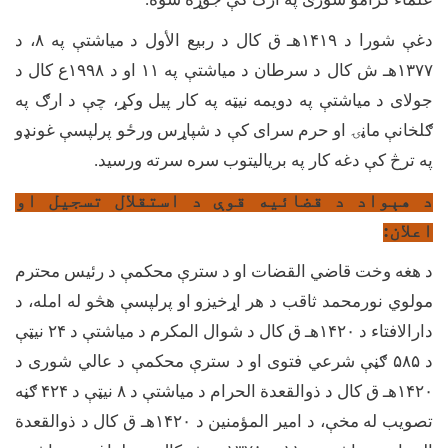
دغې شورا د
۱۴۱۹
هـ ق کال د ربیع الأول د میاشتې په
۸
، د
۱۳۷۷
هـ ش کال د سرطان د میاشتې په
۱۱
او د
۱۹۹۸
ع کال د
جولای د میاشتې په دویمه نیټه په کار پيل وکړ، چې د ارګ په
ګلخانې ماڼۍ او حرم سرای کې د شپاړس ورځو پرلپسې غونډو
په ترڅ کې دغه کار په بریالیتوب سره سرته ورسید.
د هېواد د قضائيه قوې د استقلال تسجيل او
اعلان:
د هغه وخت قاضي القضات او د سترې محکمې د رئیس محترم
مولوي نورمحمد ثاقب د هر اړخیزو او پرلپسې هڅو له امله، د
دارالافتاء د
۱۴۲۰
هـ ق کال د شوال المکرم د میاشتې د
۲۴
نیټې
د
۵۸۵
ګڼې شرعي فتوی او د سترې محکمې د عالي شوری د
۱۴۲۰
هـ ق کال د ذوالقعدة الحرام د میاشتې د
۸
نیټې د
۴۲۴
ګڼه
تصویب له مخې، د امیر المؤمنین د
۱۴۲۰
هـ ق کال د ذوالقعدة