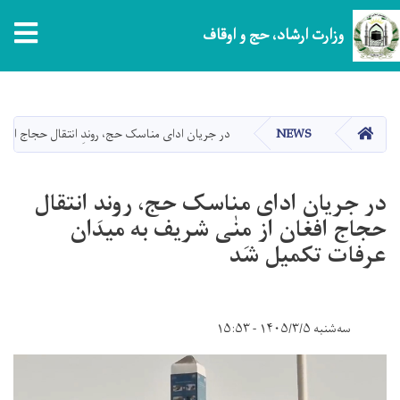
tion
وزارت ارشاد، حج و اوقاف
Skip
to
main
HOME
NEWS
در جریان ادای مناسک حج، روندِ انتقال حجاج افغا
content
در جریان ادای مناسک حج، روندِ انتقال
حجاج افغان از مِنٰی شریف به میدان
عرفات تکمیل شد
سه‌شنبه ۱۴۰۵/۳/۵ - ۱۵:۵۳