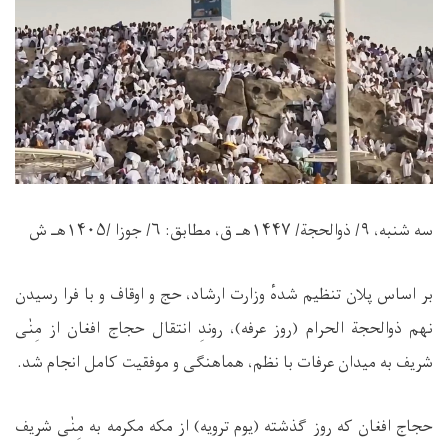
سه شنبه،
۹/
ذوالحجة/
۱۴۴۷
هـ ق، مطابق:
۶/
جوزا /
۱۴۰۵
هـ ش
بر اساس پلان تنظیم‌ شدهٔ وزارت ارشاد، حج و اوقاف و با فرا رسیدن
نهم ذوالحجة الحرام (روز عرفه)، روندِ انتقال حجاج افغان از مِنٰی
شریف به میدان عرفات با نظم، هماهنگی و موفقیت کامل انجام شد
.
حجاج افغان که روز گذشته (یوم ترویه) از مکه مکرمه به مِنٰی شریف