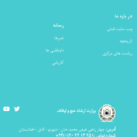
در باره ما
رسانه
ویب سایت قبلی
خبرها
تاریخچه
داوطلبی ها
ریاست های مرکزی
كاريابي
Youtube
Twitter
وزارت ارشاد حج و اوقاف
آدرس:
چهار راهی فیض محمد خان - شهرنو - کابل - افغانستان
شماره تماس :۲۵۱ ۱۴ ۲۲ ۲۰(۰)۹۳+