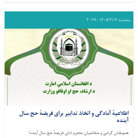
پنجشنبه ۱۴۰۵/۳/۱۴ - ۲۰:۴۸
اطلاعیهٔ آمادگی و اتخاذ تدابیر برای فریضهٔ حج سال
آینده
هموطنان گرامی و متقاضیان محترم ادای فریضهٔ حج سال آینده!