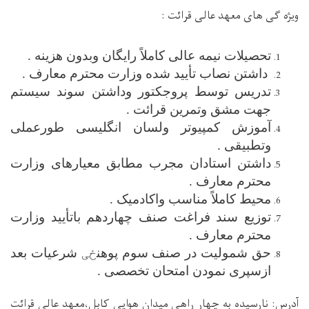
ویژه گی های معهد عالی قرائت :
تحصیلات نیمه عالی کاملاً رایگان وبدون هزینه .
داشتن نصاب تأیید شده وزارت محترم معارف .
تدریس توسط پروجکتور وداشتن سوند سیستم
جهت مشق وتمرین قرائت .
آموزش کمپیوتر ولسان انگلیسی طورعملی
وتطبیقی .
داشتن استادان مجرب مطابق معیارهای وزارت
محترم معارف .
محیط کاملاً مناسب واکادمیک .
توزیع سند فراغت صنف چهاردهم باتأیید وزارت
محترم معارف .
حق شمولیت در صنف سوم پوهن
ځی
شرعیات بعد
ازسپری نمودن امتحان تخصصی .
آدرس: نارسیده به چهار راهی میدان هوایی کابل،معهد عالی قرائت