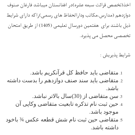
اخذ(تخصص قرائت سبعه عشره)در افغانستان میباشد فارغان صنوف
دوازدهم (مدارس،مکاتب ودارالحفاظ های رسمی)راکه دارای شرایط
ذیل باشند برای هفتمین دورسال ت
علیمی
(1405) از طریق امتحان
تخصصی محصل می پذیرد.
شرایط پذیریش :
متقاضی باید حافظ کل قرآنکریم باشد.
متقاضی باید سند صنف دوازدهم را بدست داشته
باشد.
سن متقاضی از (30)سال بالاتر نباشد.
حین ثبت نام تذکره تابعیت متقاضی وکاپی آن
موجود باشد.
متقاضی حین ثبت نام شش قطعه عکس ¾ باخود
داشته باشد.