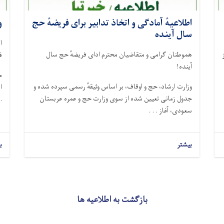
اطلاعیهٔ آمادگی و اتخاذ تدابیر برای فریضهٔ حج
و
سال آینده
ا
هموطنان گرامی و متقاضیان محترم ادای فریضهٔ حج سال
 از
ق
آینده!
م
وزارت ارشاد، حج و اوقاف، بر اساس وثیقهٔ رسمی سپرده ‌شده و
جدول زمانی تعیین‌ شده از سوی وزارت حج و عمره عربستان
 .
سعودی، آغاز . . .
بیشتر
ب
بازگشت به اطلاعیه ها