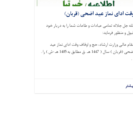
قت ادای نماز عید اضحی (قربان)
لله جل جلاله تمامی عبادات و طاعات شما را به دربار خود
بول و منظور فرماید:
قام عالی وزارت ارشاد، حج و اوقاف وقت ادای نماز عید
اضحی (قربان ) سال ( 1447 هـ .ق مطابق به 1405 هـ -ش ) را .
.
یشتر