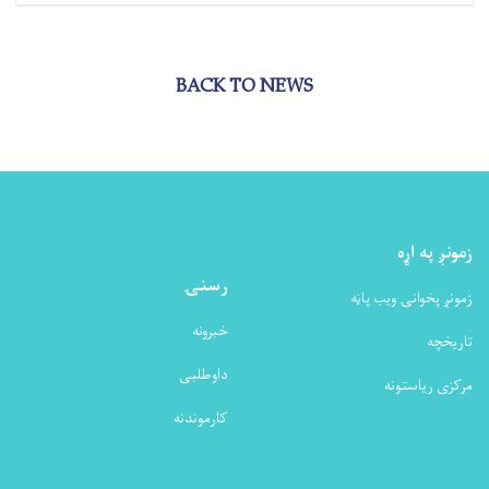
BACK TO NEWS
زمونږ په اړه
رسنۍ
زمونږ پخوانۍ ویب پاڼه
خبرونه
تاریخچه
داوطلبی
مرکزی ریاستونه
کارموندنه