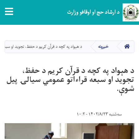
tion
د ارشاد حج او اوقافو وزارت
اصلي
منځپانګه
دانګل
کور
خبرونه
د هېواد په کچه د قرآن کریم د حفظ، تجوید او سبعه 
د هېواد په کچه د قرآن کریم د حفظ،
تجوید او سبعه قراءاتو عمومي سیالۍ پیل
شوې.
سه‌شنبه ۱۴۰۲/۸/۲۳ - ۱۰:۲