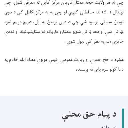
چې له هر ولایت څخه ممتاز قاريان مرکز کابل ته معرفي شول، چې
ټولټال (
۵۰)
تنه حافظان کېږي او اوس به په مرکز کابل کې د دوی
ترمنځ سیالۍ ترسره شي چې د دوی ترمنځ به اول، دویم دریم نمره
وټاکل شي او دغه ټاکل شویو ممتازو قاریانو ته ستاینلیکونه او نغدې
جایزې هم په نظر کې نیول شوي
.
غونډه د حج، عمرې او زیارت عمومي رئیس مولوي عطاء الله خادم په
دعا کولو سره پای ته ورسېده
د پیام حق مجلې
نور دلته