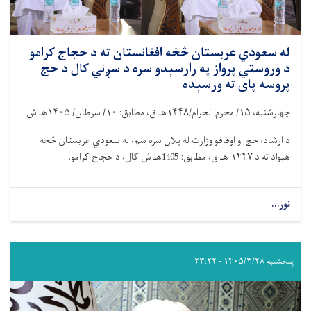
له سعودي عربستان څخه افغانستان ته د حجاج کرامو
د وروستي پرواز په رارسېدو سره د سږني کال د حج
پروسه پای ته ورسېده
چهارشنبه،
۱۵/
محرم الحرام/
۱۴۴۸
هـ ق، مطابق:
۱۰/
سرطان/
۱۴۰۵
هـ ش
د ارشاد، حج او اوقافو وزارت له پلان سره سم، له سعودي عربستان څخه
هېواد ته د
۱۴۴۷
هـ ق، مطابق: 1405هـ ش کال، د حجاج کرامو. . .
نور...
پنجشنبه ۱۴۰۵/۳/۲۸ - ۲۳:۲۲