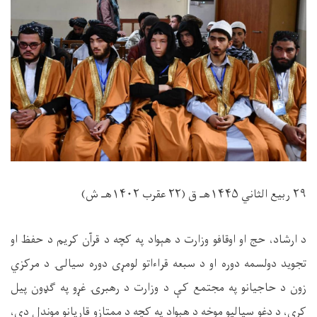
۲۹
ربیع الثاني ۱۴۴۵هـ ق (۲۲ عقرب ۱۴۰۲هـ ش)
د ارشاد، حج او اوقافو وزارت د هېواد په کچه د قرآن کریم د حفظ او
تجوید دولسمه دوره او د سبعه قراءاتو لومړی دوره سیالۍ د مرکزي
زون د حاجیانو په مجتمع کې د وزارت د رهبرۍ غړو په ګډون پیل
کړې، د دغو سیالیو موخه د هېواد په کچه د ممتازو قاریانو موندل دي،