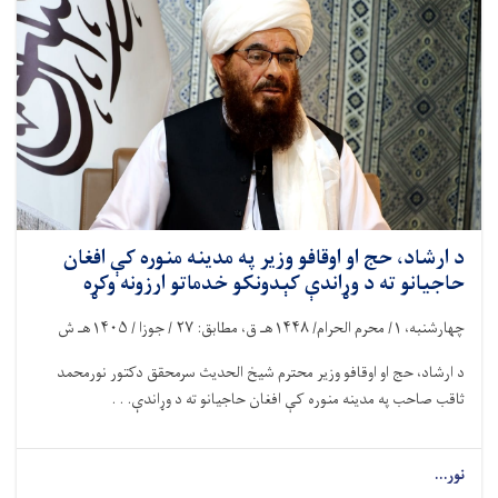
د ارشاد، حج او اوقافو وزیر په مدینه منوره کې افغان
حاجیانو ته د وړاندې کېدونکو خدماتو ارزونه وکړه
چهارشنبه،
۱/
محرم الحرام/
۱۴۴۸
هـ ق، مطابق:
۲۷ /
جوزا /
۱۴۰۵
هـ ش
د ارشاد، حج او اوقافو وزیر محترم شیخ الحدیث سرمحقق دکتور نورمحمد
ثاقب صاحب په مدینه منوره کې افغان حاجیانو ته د وړاندې. . .
نور...