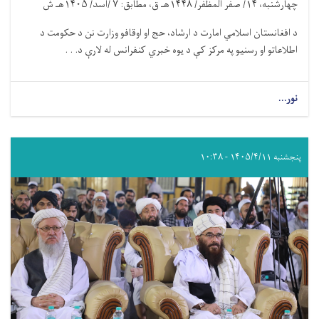
چهارشنبه،
۱۴/
صفر المظفر/
۱۴۴۸
هـ ق، مطابق:
۷ /
اسد/
۱۴۰۵
هـ ش
د افغانستان اسلامي امارت د ارشاد، حج او اوقافو وزارت نن د حکومت د
اطلاعاتو او رسنیو په مرکز کې د یوه خبري کنفرانس له لارې د. . .
نور...
پنجشنبه ۱۴۰۵/۴/۱۱ - ۱۰:۳۸