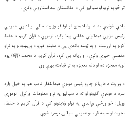
تر څو په نړیوالو سیالیو کې د افغانستان ښه استازولي وکړي
.
یادې غونډې ته د ارشاد،حج او اوقافو وزارت مالي او اداري عمومي
رئیس مولوي عبدالولي حقاني وینا وکړه، نوموړي د قرآن کریم د حفظ
کولو په ارزښت او په ټولنه باندې یې د مثبتو اغېزو د پریښودلو په تړاو
مفصلې خبرې وکړې، او زیاته یی کړه، قرآن کریم د محمد (ﷺ) یوه
لویه معجزه ده او دغه معجزه به تر قیامته پورې وي
.
د وزارت د قاریانو چارو رئیس مولوي عبدالغفار ثاقب هم په خپل واره
سره د غونډې ګډونوالو ته د سیالیو په تړاو معلومات ورکړل، نوموړي
وویل: څو ورځې وړاندې په ټولو ولایتونو کې د قرآن کریم د حفظ،
تجوید او سبعه قراءاتو عمومي سیالۍ ترسره شوې
.