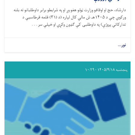
دارشاد، حج او اوقافو وزارت ټولو هغو وړ او په شرایطو برابر داوطلبانو ته بلنه
ورکوي چې د
۱۴۰۵
هـ ش مالي کال لپاره (د (
۳۱)
قلمه قرطاسیې د
تدارکاتي پروژې) په داوطلبۍ کې ګډون وکړي او خپلې سر . . .
نور...
پنجشنبه ۱۴۰۵/۴/۱۸ - ۱۰:۲۹