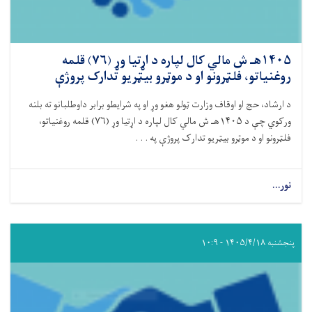
۱۴۰۵هـ ش مالي کال لپاره د اړتیا وړ (۷۶) قلمه
روغنیاتو، فلټرونو او د موټرو بیټریو تدارک پروژې
د ارشاد، حج او اوقاف وزارت ټولو هغو وړ او په شرایطو برابر داوطلبانو ته بلنه
ورکوي چې د
۱۴۰۵
هـ ش مالي کال لپاره د اړتیا وړ (
۷۶)
قلمه روغنیاتو،
فلټرونو او د موټرو بیټریو تدارک پروژې په . . .
نور...
پنجشنبه ۱۴۰۵/۴/۱۸ - ۱۰:۹