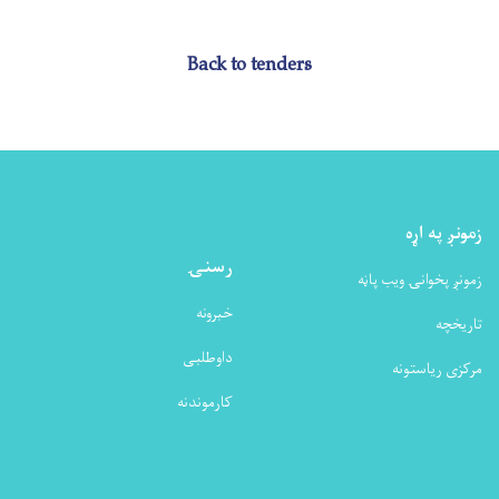
Back to tenders
زمونږ په اړه
رسنۍ
زمونږ پخوانۍ ویب پاڼه
خبرونه
تاریخچه
داوطلبی
مرکزی ریاستونه
کارموندنه