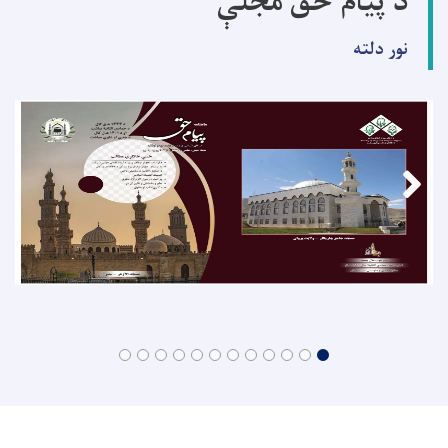
د پیام حق مجلې
نور دلته