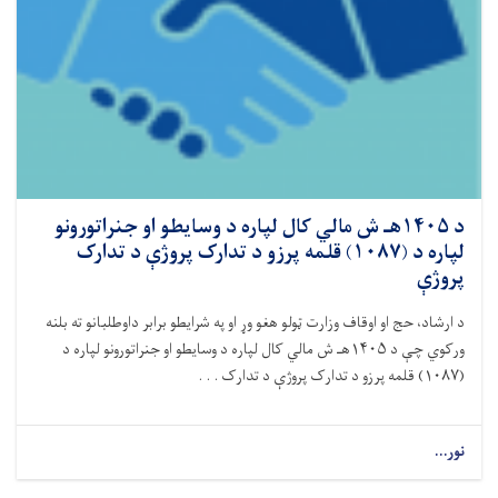
د ۱۴۰۵هـ ش مالي کال لپاره د وسایطو او جنراتورونو
لپاره د (۱۰۸۷) قلمه پرزو د تدارک پروژې د تدارک
پروژې
د ارشاد، حج او اوقاف وزارت ټولو هغو وړ او په شرایطو برابر داوطلبانو ته بلنه
ورکوي چې د
۱۴۰۵
هـ ش مالي کال لپاره د وسایطو او جنراتورونو لپاره د
(
۱۰۸۷)
قلمه پرزو د تدارک پروژې د تدارک . . .
نور...