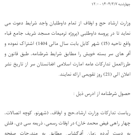
چهارشنبه ۱۴۰۴/۳/۷ - ۱۲:۰
وزارت ارشاد حج و اوقاف از تمام داوطلبان واجد شرایط دعوت می
نماید تا در پروسه داوطلبی (پروژه ترمیمات مسجد شریف جامع قباء
واقع ناحیه (15) شهر کابل بابت سال مالی 1404) اشتراک نموده و
آفر های سر بسته خویش را مطابق شرایط شرطنامه، طبق قانون و
طرزالعمل تدارکات عامه امارت اسلامی افغانستان سر از تاریخ نشر
اعلان الی (21) روز تقویمی ارائه نمایند.
حصول شرطنامه از ادرس ذیل :
ریاست تدارکات وزارت ارشاد،حج و اوقاف، (شهرنو، کوچه اتصالات،
چهار راهی فیض محمد خان) در اوقات رسمی، ذریعه سی دی، فلش
به دست آورده زمان آفرگشایی مطابق به مندرجات صفحه