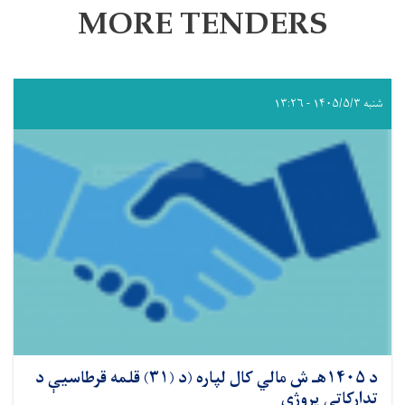
MORE TENDERS
شنبه ۱۴۰۵/۵/۳ - ۱۳:۲۶
د ۱۴۰۵هـ ش مالي کال لپاره (د (۳۱) قلمه قرطاسیې د
تدارکاتي پروژې