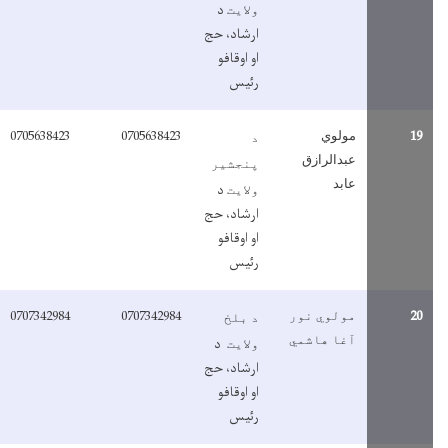
د
ولایت
ارشاد، حج
او اوقافو
رئیس
0705638423
0705638423
1
مولوي
د
عبدالرازق
پنجشیر
عابد
د
ولایت
ارشاد، حج
او اوقافو
رئیس
0707342984
0707342984
2
مولوي نور
د بلخ
آغا هاشمي
د
ولایت
ارشاد، حج
او اوقافو
رئیس