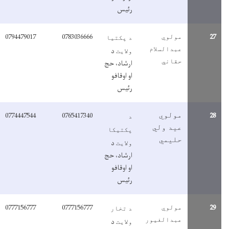
رئیس
0794479017
0783036666
2
مولوي
د پکتیا
عبدالسلام
د
ولایت
حقاني
ارشاد، حج
او اوقافو
رئیس
0774447544
0765417340
2
مولوي
د
عید ولي
پکتیکا
حلیمي
د
ولایت
ارشاد، حج
او اوقافو
رئیس
0777156777
0777156777
2
مولوي
د تخار
عبدالغیور
د
ولایت