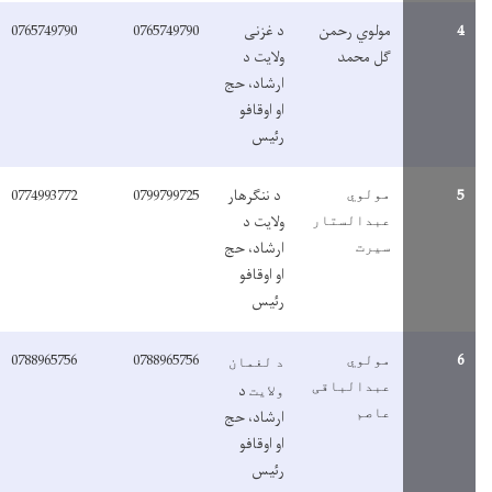
مولوي رحمن
د غزنی
0765749790
0765749790
گل محمد
ولایت د
ارشاد، حج
او اوقافو
رئیس
د ننګرهار
0799799725
0774993772
مولوي
ولایت د
عبدالستار
ارشاد، حج
سیرت
او اوقافو
رئیس
0788965756
0788965756
مولوي
د لغمان
عبدالباقی
د
ولایت
عاصم
ارشاد، حج
او اوقافو
رئیس