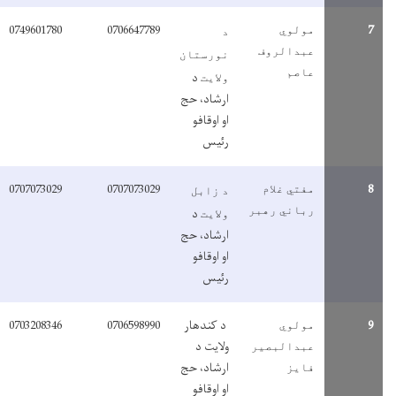
0749601780
0706647789
مولوي
د
عبدالروف
نورستان
عاصم
د
ولایت
ارشاد، حج
او اوقافو
رئیس
0707073029
0707073029
مفتي غلام
د زابل
رباني رهبر
د
ولایت
ارشاد، حج
او اوقافو
رئیس
د کندهار
0706598990
0703208346
مولوي
ولایت د
عبدالبصیر
ارشاد، حج
فایز
او اوقافو