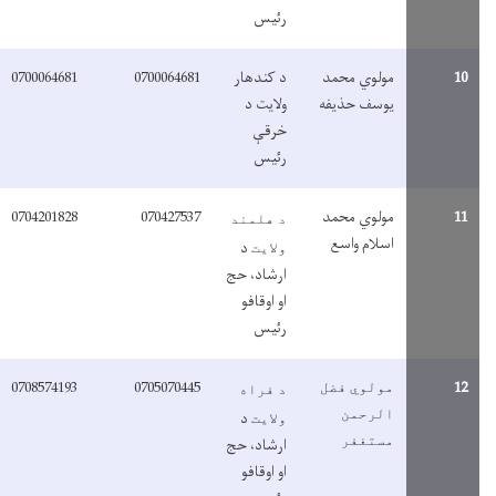
رئیس
1
مولوي محمد
د کندهار
0700064681
0700064681
یوسف حذیفه
ولایت د
خرقې
رئیس
1
مولوي محمد
070427537
0704201828
د هلمند
اسلام واسع
د
ولایت
ارشاد، حج
او اوقافو
رئیس
0708574193
0705070445
1
مولوي فضل
د فراه
الرحمن
د
ولایت
مستغفر
ارشاد، حج
او اوقافو