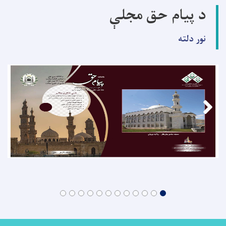
د پیام حق مجلې
نور دلته