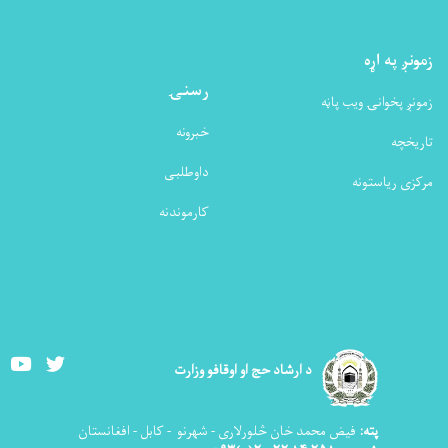
نږ په اړه
رسنۍ
نږ پخوانۍ ویب پاڼه
خبرونه
یخچه
داوطلبی
زی ریاستونه
کارموندنه
Youtube
Twitter
د ارشاد حج او اوقافو وزارت
پته:
فیض محمد خان څلورلاری - شهرنو - کابل - افغانستان