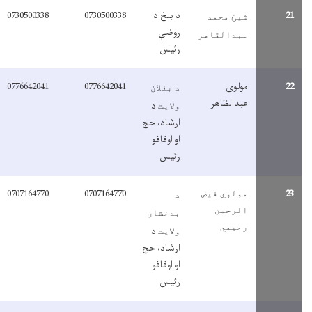
2
د بلخ د
0730500338
0730500338
شیخ محمد
روضې
عبدالقاهر
رئیس
2
مولوی
0776642041
0776642041
د بغلان
عبدالظاهر
د
ولایت
ارشاد، حج
او اوقافو
رئیس
0707164770
0707164770
2
مولوي فیض
د
الرحمن
بدخشان
رحیمي
د
ولایت
ارشاد، حج
او اوقافو
رئیس