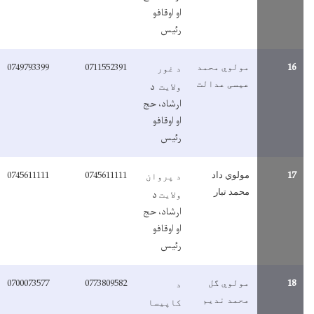
او اوقافو
رئیس
0749793399
0711552391
1
مولوي محمد
د غور
عیسی عدالت
د
ولایت
ارشاد، حج
او اوقافو
رئیس
0745611111
0745611111
1
مولوي داد
د پروان
محمد تبار
د
ولایت
ارشاد، حج
او اوقافو
رئیس
0700073577
0773809582
1
مولوي گل
د
محمد ندیم
کاپیسا