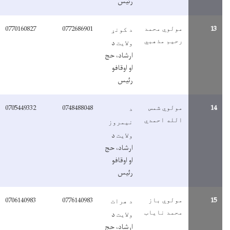
رئیس
0770160827
0772686901
1
مولوي محمد
د کونړ
رحیم مذهبي
د
ولایت
ارشاد، حج
او اوقافو
رئیس
0705449332
0748488048
1
مولوي شمس
د
الله احمدي
نیمروز
د
ولایت
ارشاد، حج
او اوقافو
رئیس
0706140983
0776140983
1
مولوي باز
د هرات
محمد نایاب
د
ولایت
ارشاد، حج