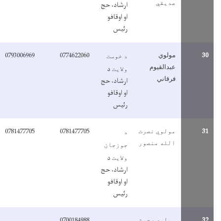
صدیقي
ارشاد، حج
او اوقافو
رئیس
0793006969
0774622060
3
مولوي
د خوست
عبدالقیوم
د
ولایت
فرقاني
ارشاد، حج
او اوقافو
رئیس
0781477705
0781477705
3
مولوي نصرت
د
الله منصور
جوزجان
د
ولایت
ارشاد، حج
او اوقافو
رئیس
0700184988
3
مولوی رحمت
د