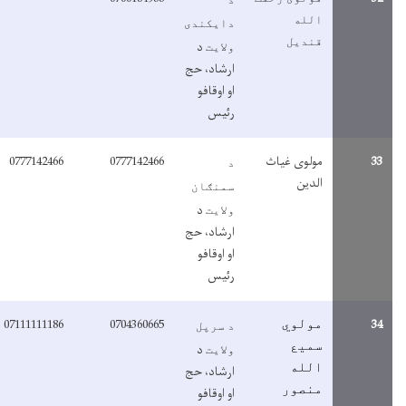
الله
دایکندی
قندیل
د
ولایت
ارشاد، حج
او اوقافو
رئیس
3
مولوی غیاث
0777142466
0777142466
د
الدین
سمنګان
د
ولایت
ارشاد، حج
او اوقافو
رئیس
07111111186
0704360665
3
مولوي
د سرپل
سمیع
د
ولایت
الله
ارشاد، حج
منصور
او اوقافو