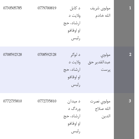
مولوی شریف
د کابل
0779700819
0730505785
الله خادم
ولایت د
ارشاد، حج
او اوقافو
رئیس
مولوي
د لوګر
0708592328
0708592328
عبدالقدیر حق
ولایت د
پرست
ارشاد، حج
او اوقافو
رئیس
مولوي نصرت
د میدان
0772735810
0772735810
الله صلاح
وردګ د
الدین
ارشاد، حج
او اوقافو
رئیس