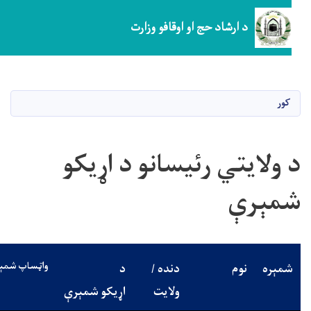
د ارشاد حج او اوقافو وزارت
اصلي
منځپانګه
دانګل
کور
 ولایتي رئیسانو د اړیکو
مېرې
واټساپ شمېرې
مېره
نوم
دنده /
د
ولایت
اړیکو شمېرې