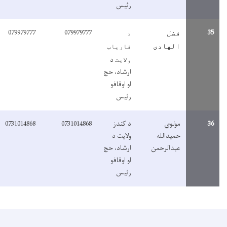
رئیس
079979777
079979777
3
فضل
د
الهادی
فاریاب
د
ولایت
ارشاد، حج
او اوقافو
رئیس
3
مولوي
د کندز
0731014868
0731014868
حمیدالله
ولایت د
عبدالرحمن
ارشاد، حج
او اوقافو
رئیس