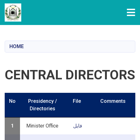
Tog
Skip
to
main
HOME
content
CENTRAL DIRECTORS
No
Presidency /
File
Comments
Directories
1
Minister Office
فایل